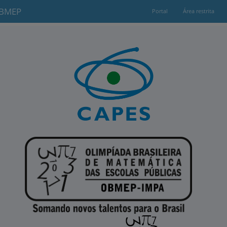
OBMEP
Portal
Área restrita