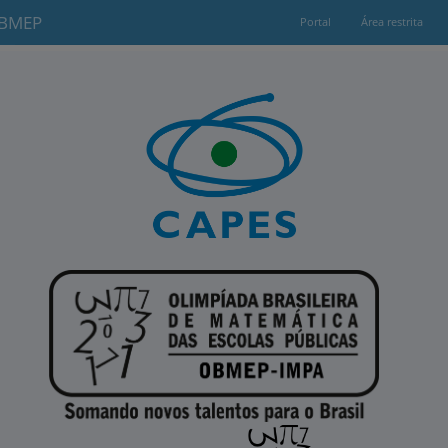
OBMEP
Portal
Área restrita