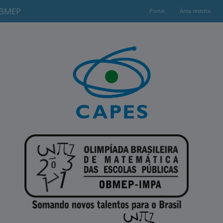
OBMEP
Portal
Área restrita