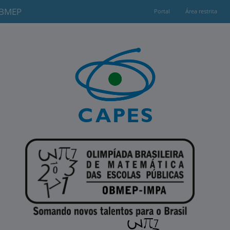
OBMEP
Portal
Área restrita