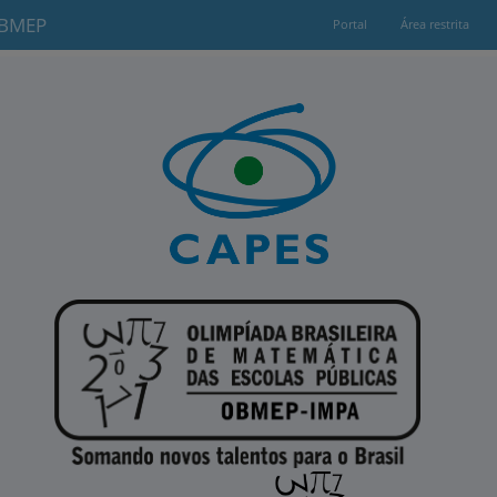
OBMEP
Portal
Área restrita