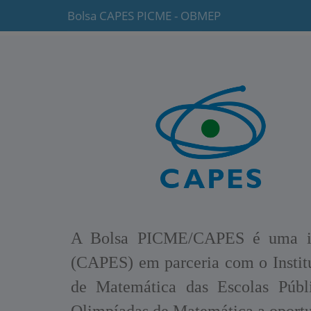
Bolsa CAPES PICME - OBMEP
A Bolsa PICME/CAPES é uma inic
(CAPES) em parceria com o Institu
de Matemática das Escolas Públi
Olimpíadas de Matemática a oportu