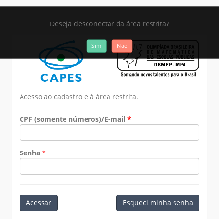
Deseja desconectar da área restrita?
Sim
Não
Acesso ao cadastro e à área restrita.
CPF (somente números)/E-mail
Senha
Acessar
Esqueci minha senha