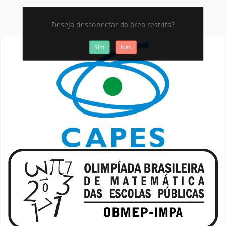
Deseja desconectar da área restrita?
Sim
Não