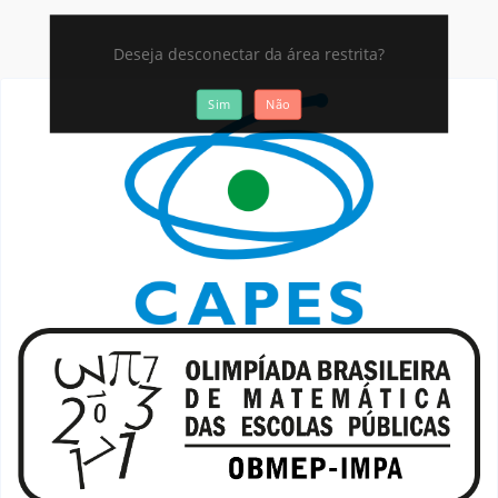
Deseja desconectar da área restrita?
Sim
Não